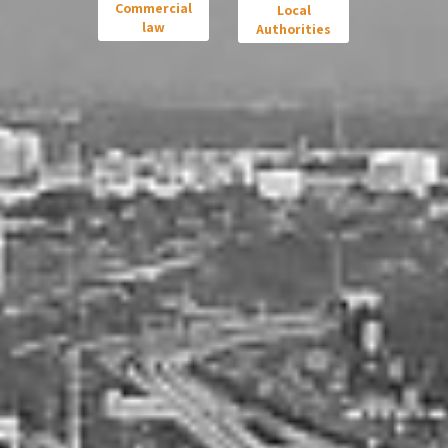
Commercial
Local
law
Authorities