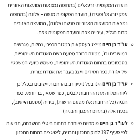
הועדה המקומית יזרעאלים (בתחומה נמצאות המועצות האזורית
עמק יזרעאל ומגידו), הועדה המקומית מנשה – אלונה (בתחומה
נמצאות המועצות האזוריות מנשה ואלונה), המועצה האזורית
מרום הגליל, עיריית צפת והועדה המקומית צפת.
עו"ד בן חיים
מייצג בעסקאות במגזר הכפרי, נחלות, מגרשים
במושבים וכו', ממונה כבורר מטעם רשם האגודות השיתופיות
בסכסוכים בתחום האגודות השיתופיות, משמש כיועץ המשפטי
של אגודת כפר חסידים וייצג בעבר את אגודת צורית.
עו"ד בן חיים
הינו בעל ניסיון רב בהרחבות יישובים ובכלל כך
ליווה ומלווה את ההרחבות לבנים, כפר שמאי, בר יוחאי, כפר
חנניה (כל הרחבות אלו מטעם הרשות), ביריה (מטעם היישוב),
גבעת אלה (בתחום התכנון והבניה)
לעו"ד בן חיים
מומחיות מיוחדת בתחום היטלי ההשבחה, תביעות
לפי סעיף 197 לחוק התכנון והבניה, ליטיגציה בתחום התכנון