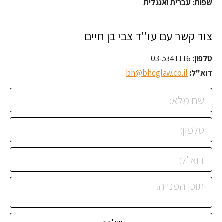
שפות: עברית ואנגלית
צור קשר עם עו''ד צבי בן חיים
טלפון:
03-5341116
דוא"ל:
bh@bhcglaw.co.il