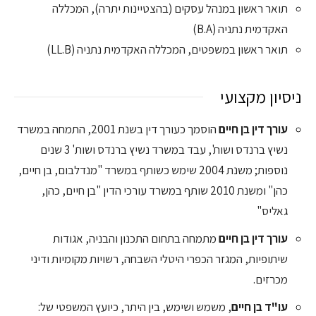
תואר ראשון במנהל עסקים (בהצטיינות יתרה), המכללה
האקדמית נתניה (B.A)
תואר ראשון במשפטים, המכללה האקדמית נתניה (LL.B)
ניסיון מקצועי
עורך דין בן חיים
הוסמך כעורך דין בשנת 2001, התמחה במשרד
נשיץ ברנדס ושות', עבד במשרד נשיץ ברנדס ושות' 3 שנים
נוספות; משנת 2004 שימש כשותף במשרד "מנדלבום, בן חיים,
כהן" ומשנת 2010 שותף במשרד עורכי הדין "בן חיים, כהן,
גאליס"
עורך דין בן חיים
מתמחה בתחום התכנון והבניה, אגודות
שיתופיות, המגזר הכפרי היטלי השבחה, רשויות מקומיות ודיני
מכרזים.
עו"ד בן חיים
, משמש ושימש, בין היתר, כיועץ המשפטי של: